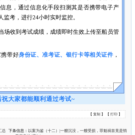
份信息，通过信息化手段扫测其是否携带电子产
人监考，进行24小时实时监控。
当场收到考试成绩，成绩即时生效上传至船员管
家携带好
身份证、准考证、银行卡等相关证件
，
后祝大家都能顺利通过考试~
【
复制
】 【
打印
】
汇总
下条信息：
以案为鉴（十二）|一艘沉没，一艘受损，罪魁祸首竟是悄