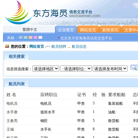
繁體中文
企业黄页
网站首页
新闻资讯
文章中
风格：
北京东方安海海员信息交流平台
您的位置：
网站首页
->>
船员招聘
→
船员信息
相关搜索
信息筛选搜索：
船员列表
姓 名
应聘职位
证书
经 验
要求船舶
总
5
电机员
电机员
甲类
集装箱船
不
1
水手唐
值班水手
甲类
油船
不
5
王春亮
铜匠
甲类
散货船
不
8
王城
水手长
甲类
散货船
不
1