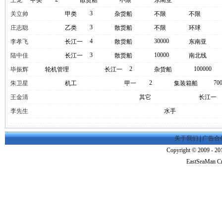
王龙
甲类
散货船
不限
东南亚
3
关立帅
甲类
杂货船
不限
不限
3
庄志聪
乙类
散货船
不限
环球
4
30000
李孝飞
长江一
散货船
东南亚
3
10000
陆中佳
长江一
散货船
南北线
2
100000
毕振辉
轮机管理
长江一
杂货船
2
70
朱卫星
机工
甲一
集装箱船
王金清
其它
长江一
李先生
水手
关于我们
|
广告合
Copyright © 2009 - 201
EastSeaMan C