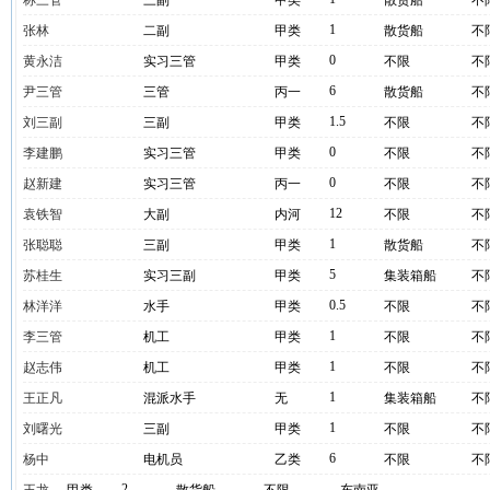
称三管
三副
甲类
散货船
不
1
张林
二副
甲类
散货船
不
0
黄永洁
实习三管
甲类
不限
不
6
尹三管
三管
丙一
散货船
不
1.5
刘三副
三副
甲类
不限
不
0
李建鹏
实习三管
甲类
不限
不
0
赵新建
实习三管
丙一
不限
不
12
袁铁智
大副
内河
不限
不
1
张聪聪
三副
甲类
散货船
不
5
苏桂生
实习三副
甲类
集装箱船
不
0.5
林洋洋
水手
甲类
不限
不
1
李三管
机工
甲类
不限
不
1
赵志伟
机工
甲类
不限
不
1
王正凡
混派水手
无
集装箱船
不
1
刘曙光
三副
甲类
不限
不
6
杨中
电机员
乙类
不限
不
2