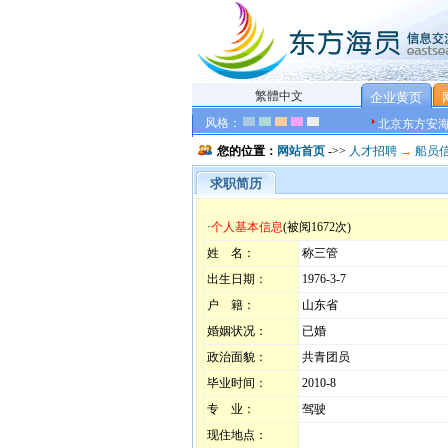
繁體中文
企业黄页
风格：
北京东方安
您的位置：
网站首页
->>
人才招聘
→
船员
求职简历
·
个人基本信息
(被阅1672次)
姓 名：
称三管
出生日期：
1976-3-7
户 籍：
山东省
婚姻状况：
已婚
政治面貌：
共青团员
毕业时间：
2010-8
专 业：
驾驶
现住地点：