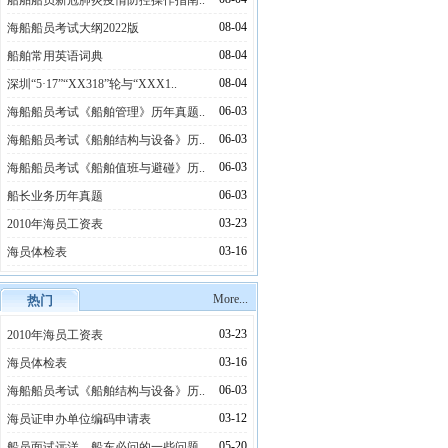
船舶船员新冠肺炎疫情防控操作指南..
08-04
海船船员考试大纲2022版
08-04
船舶常用英语词典
08-04
深圳“5·17”“XX318”轮与“XXX1..
06-03
海船船员考试《船舶管理》历年真题..
06-03
海船船员考试《船舶结构与设备》历..
06-03
海船船员考试《船舶值班与避碰》历..
06-03
船长业务历年真题
03-23
2010年海员工资表
03-16
海员体检表
More...
热门
03-23
2010年海员工资表
03-16
海员体检表
06-03
海船船员考试《船舶结构与设备》历..
03-12
海员证申办单位编码申请表
05-20
船员面试远洋，船东必问的一些问题..