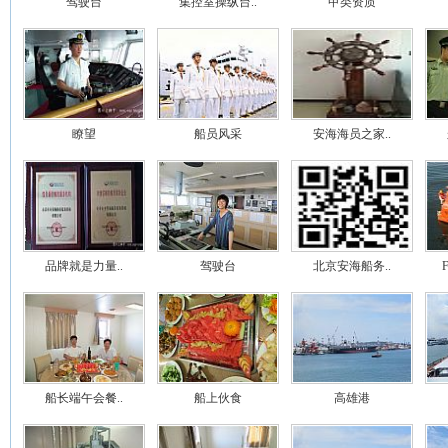
驾驶台
集控室操纵台..
甲类资质
瞭望
船员风采
安海海员之家..
品牌就是力量..
驾驶台
北京安海船务..
船长端午会餐..
船上伙食
高雄港