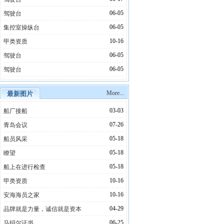
06-05
驾驶台
06-05
集控室操纵台
10-16
甲类资质
06-05
驾驶台
06-05
驾驶台
More...
最新图片
03-03
船厂接船
07-26
青岛会议
05-18
船员风采
05-18
瞭望
05-18
船上在进行检查
10-16
甲类资质
10-16
安海海员之家
04-29
品牌就是力量，诚信就是资本
06-25
马绍尔证书