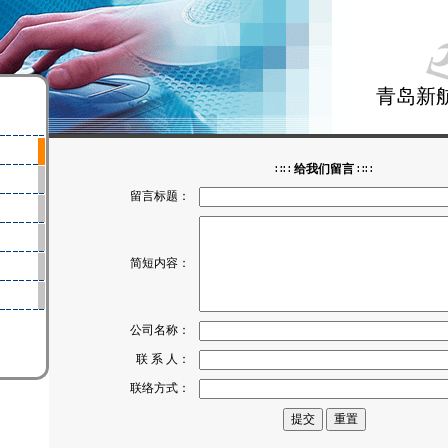
青岛新
∷∷
给我们留言
∷∷
留言标题：
简短内容：
公司名称：
联 系 人：
联络方式：