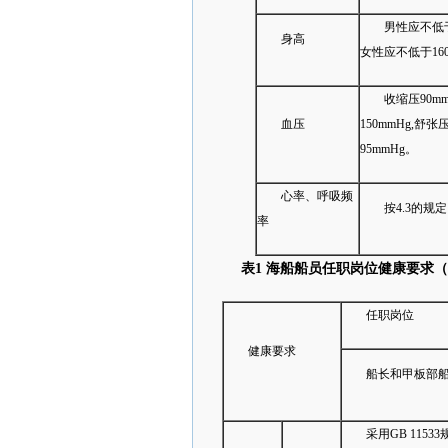
男性应不低于
身高
女性应不低于160
收缩压90m
血压
150mmHg,舒张
95mmHg。
心率、呼吸频
按4.3的规
率
表
1
海船船员任职岗位健康要求（
任职岗位
健康要求
船长和甲板部
采用GB 1153