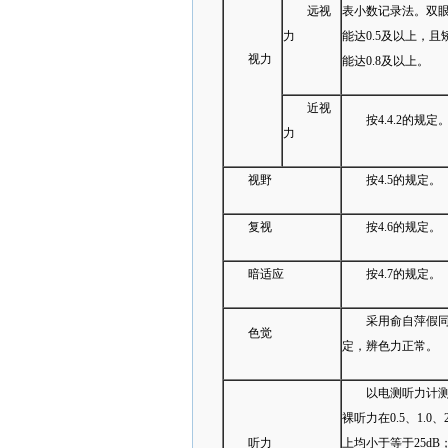
远视
表小数记录法。双
力
能达0.5及以上，且
视力
能达0.8及以上。
近视
按4.4.2的规定
力
视野
按4.5的规定。
复视
按4.6的规定。
暗适应
按4.7的规定。
采用俞自萍假
色觉
定，辨色力正常。
以电测听力计
裸听力在0.5、1.0、2
听力
上均小于等于25dB；