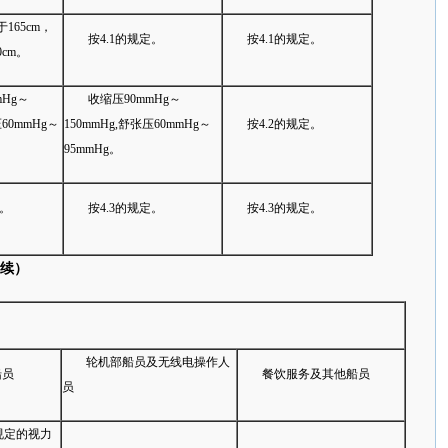
165cm，
按4.1的规定。
按4.1的规定。
cm。
mHg～
收缩压90mmHg～
压60mmHg～
150mmHg,舒张压60mmHg～
按4.2的规定。
95mmHg。
定。
按4.3的规定。
按4.3的规定。
续）
轮机部船员及无线电操作人
船员
餐饮服务及其他船员
员
3规定的视力