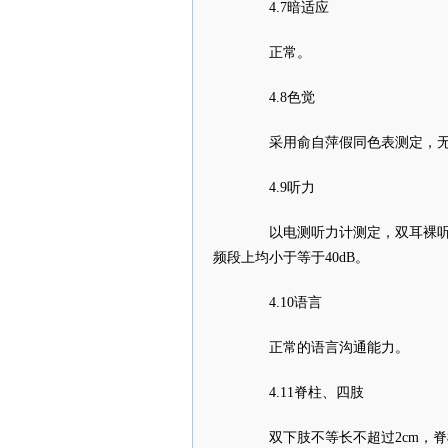
4.7暗适应
正常。
4.8色觉
采用俞自萍假同色表测定，无
4.9听力
以电测听力计测定，双耳裸听力在0.5、
频段上均小于等于40dB。
4.10语言
正常的语言沟通能力。
4.11脊柱、四肢
双下肢不等长不超过2cm，脊