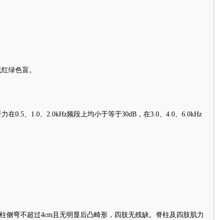
红绿色盲。
1.0、2.0kHz频段上均小于等于30dB，在3.0、4.0、6.0kHz
柱侧弯不超过4cm且无明显后凸畸形，四肢无残缺。脊柱及四肢肌力