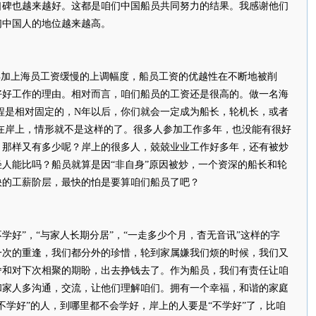
口碑也越来越好。这都是咱们中国船员共同努力的结果。我感谢他们
们中国人的地位越来越高。
再加上海员工资缓慢的上调幅度，船员工资的优越性在不断地被削
好好工作的理由。相对而言，咱们船员的工资还是很高的。做一名海
程是相对固定的，N年以后，你们就会一定成为船长，轮机长，或者
在岸上，情形就不是这样的了。很多人参加工作多年，也没能有很好
，那样又有多少呢？岸上的很多人，兢兢业业工作好多年，还有被炒
人能比吗？船员就算是因“非自身”原因被炒，一个资深的船长和轮
快的工薪阶层，最快的怕是要算咱们船员了吧？
学好”，“与家人长期分居”，“一走多少个月，杳无音讯”这样的字
一次的重逢，我们都分外的珍惜，轮到家属嫌我们烦的时候，我们又
舍和对下次相聚的期盼，出去挣钱去了。作为船员，我们有责任让咱
和家人多沟通，交流，让他们理解咱们。拥有一个幸福，和谐的家庭
不学好”的人，到哪里都不会学好，岸上的人要是“不学好”了，比咱