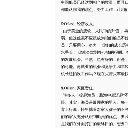
中国船员已经达到相当的数量，而且
都能认同我的观点，努力工作，让咱
&Oslash; 经济收入。
由于美金的疲软，人民币的升值， 
弱。但这丝毫不应该成为咱们船员不
员，只要用心，努力 ，你们的成长历
水手长， 你就会拿到多少钱的报酬。
的发展机会。当然，也有好的，但是
的可能。再就业的机会和竞争力和年轻
机长还怕没工作吗？现在买房买车最
&Oslash; 家庭责任。
许多人一提起海员，脑海中就泛起“不
眼。其实，海员是最顾家的男人。每
背上行囊，怀里揣着对家人孩子的不
们的家人充分认识到船员的优点，要
是我们在外面打拼的最终目的。想要“