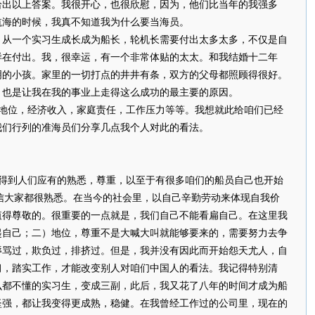
给出以上答案。我很开心，也很欣慰，因为，他们比当年的我强多
航海的时候，我真不知道我为什么要当海员。
。从一个实习生成长成为船长，轮机长需要付出太多太多，不仅是自
样在付出。我，很幸运，有一个非常体贴的太太。和我结婚十二年
明的小孩。家里的一切打点的井井有条，双方的父母都照顾得很好。
，也是让我在我的事业上走得这么成功的最主要的原因。
地位，经济收入，家庭责任，工作压力等等。我想就此给咱们已经
我们行列的准海员们分享几点我个人对此的看法。
得到人们应有的熟悉，尊重，以至于有很多咱们的船员自己也开始
相信大家都很熟悉。在当今的社会里，以自己辛勤劳动来体现自我价
值得尊敬的。很重要的一点就是，我们自己不能看扁自己。在这里我
起自己；二）地位，尊重不是大喊大叫就能够要来的，需要努力去争
辱骂过，欺负过，排挤过。但是，我并没有因此而开始怨天尤人，自
习，踏实工作，才能改变别人对咱们中国人的看法。我记得特别清
么都不懂的实习生，变成三副，此后，我又花了八年的时间才成为船
坚强，都让我变得更成熟，稳健。在我曾经工作过的公司里，现在的