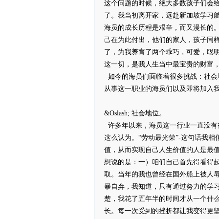
这个问题的时候，绝大多数孩子们会
了。我当初离开家，远赴新加坡学习
海员的成长历程是艰辛，而又漫长的
己在为此付出，他们的家人，孩子同
了，为我养育了两个乖巧，可爱，聪
这一切，是我人生当中最宝贵的财富
如今的海员们面临着很多挑战：社会
从事这一职业的海员们以及即将加入
&Oslash; 社会地位。
许多年以来，海员这一行业一直没有
这么认为。“劳动最光荣”-这句话我
值，从而实现自己人生价值的人是最
想说的是：一）咱们自己首先得看得
取。当年的我也曾经在国外船上被人
暴自弃，我知道，只有通过努力的学
楚，我花了五年半的时间才从一个什
长。每一次受到的挫折都让我变得更