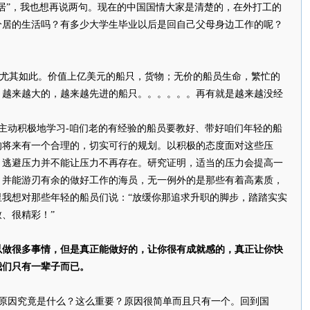
居”，我也想再说两句。现在的中国国情大家是清楚的，在外打工的
分居的生活吗？有多少大学生毕业以后是回自己父母身边工作的呢？
其如此。价值上亿美元的船只，货物；无价的船员生命，繁忙的
；越来越大的，越来越先进的船只。。。。。。再有就是越来越没经
主动积极地学习-咱们老的有经验的船员要教好、带好咱们年轻的船
的将来有一个合理的，切实可行的规划。以积极的态度面对这些压
。逃避压力并不能让压力不再存在。研究证明，适当的压力会提高一
，并能游刃有余的做好工作的海员，无一例外的是那些有着高素质，
里我想对那些年轻的船员们说：“放缓你那追求升职的脚步，踏踏实实
、很精彩！”
以做很多事情，但是真正能做好的，让你很有成就感的，真正让你快
我们只有一辈子而已。
原因究竟是什么？这么重要？原因很简单而且只有一个。回到国